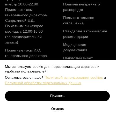
вт-вскр 10:00-22:00
Правила внутреннего
Приемные часы
распорядка
генерального директора
Пользовательское
Сапрыкиной Е.Д.:
соглашение
По четным пн каждого
Стандарты и клинические
месяца: с 12:00-16:00
рекомендации
(по предварительной
записи)
Медицинская
документация
Приемные часы И.О.
генерального директора
Налоговый вычет
Лаврентьевой Э.А.
По четным пн каждого
Мы используем cookie для персонализации сервисов и
удобства пользователей.
месяца: с 12:00-16:00
(по предварительной
Ознакомьтесь с нашей
Политикой использования cookies
и
записи)
Политикой обработки персональных данных
Принять
Отмена
Tilda
Made on