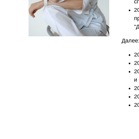
с
2
п
"
Далее
2
2
2
и
2
2
2