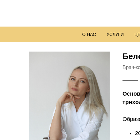
О НАС
УСЛУГИ
Ц
Бел
Врач-к
Основ
трихо
Образ
2