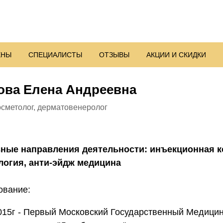
ЕНЫ
СПЕЦИАЛИСТЫ
ОТЗЫВЫ
АКЦИИ И СКИДКИ
ова Елена Андреевна
осметолог, дерматовенеролог
ные направления деятельности: инъекционная к
логия, анти-эйдж медицина
ование:
015г - Первый Московский Государственный Медицин