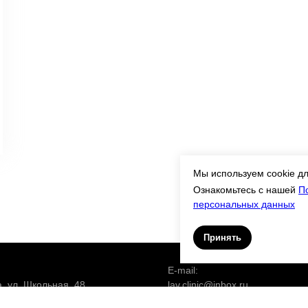
Мы используем cookie дл
Ознакомьтесь с нашей
П
персональных данных
Принять
E-mail:
а, ул. Школьная, 48
lav.clinic@inbox.ru
:
График работы: