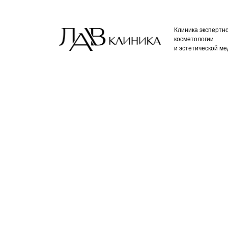
Клиника экспертн
косметологии
и эстетической м