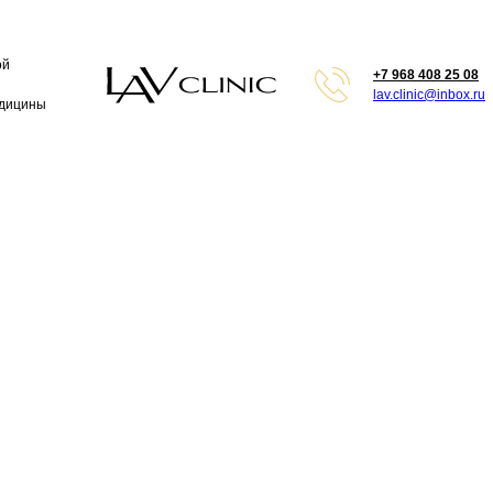
ой
+7 968 408 25 08
lav.clinic@inbox.ru
едицины